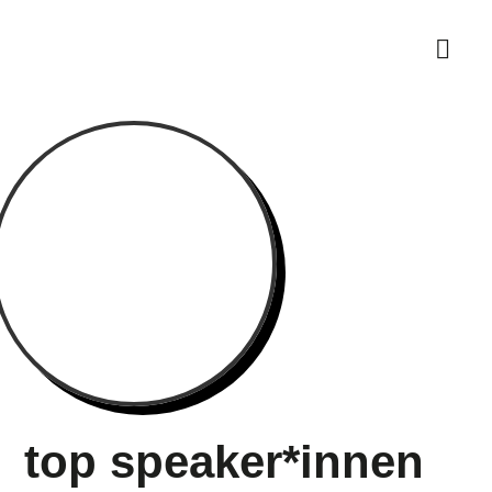
Das w
top speaker*innen